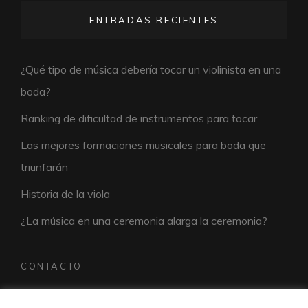
ENTRADAS RECIENTES
¿Qué tipo de música debería tocar un violinista en una
boda?
Ranking de dificultad de instrumentos para tocar
Las mejores formaciones musicales para boda que
triunfarán
Historia de la viola
¿La música en una ceremonia alarga la ceremonia?
CONTACTO
pedroherreramusic@violatempestad.com