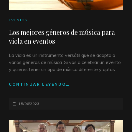
ENLACES
EVENTOS
DE
Los mejores géneros de música para
CATEGORÍAS
viola en eventos
La viola es un instrumento versátil que se adapta a
varios géneros de música. Si vas a celebrar un evento
y quieres tener un tipo de música diferente y optas
CONTINUAR LEYENDO…
LOS
MEJORES
GÉNEROS
PUBLICADO
15/06/2023
DE
MÚSICA
EL
PARA
VIOLA
EN