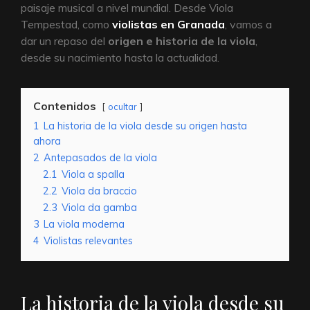
paisaje musical a nivel mundial. Desde Viola
Tempestad, como
violistas en Granada
, vamos a
dar un repaso del
origen e historia de la viola
,
desde su nacimiento hasta la actualidad.
Contenidos
ocultar
1
La historia de la viola desde su origen hasta
ahora
2
Antepasados de la viola
2.1
Viola a spalla
2.2
Viola da braccio
2.3
Viola da gamba
3
La viola moderna
4
Violistas relevantes
La historia de la viola desde su