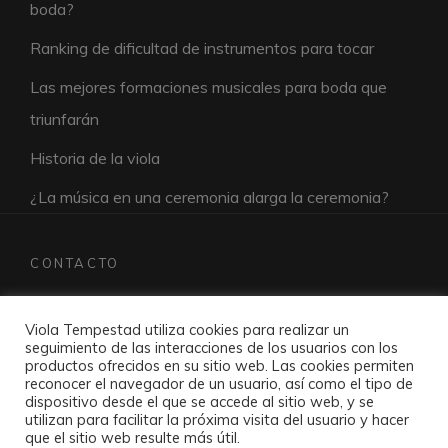
boda?
Ranking de dificultad de instrumentos para tocar
Las mejores formaciones musicales para boda que
triunfarán
Historia de la viola
¿La música en una ceremonia alarga la ceremonia?
CONTACTO
pedroherreramusic@violatempestad.com
Viola Tempestad utiliza cookies para realizar un
seguimiento de las interacciones de los usuarios con los
productos ofrecidos en su sitio web. Las cookies permiten
reconocer el navegador de un usuario, así como el tipo de
dispositivo desde el que se accede al sitio web, y se
utilizan para facilitar la próxima visita del usuario y hacer
que el sitio web resulte más útil.