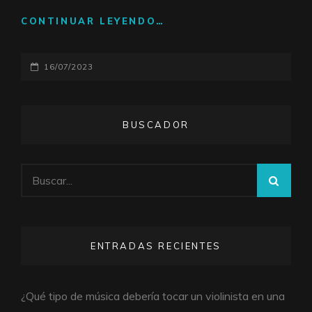
CONTINUAR LEYENDO…
DESCUBRE
EL
PODER
PUBLICADO
16/07/2023
Y
LA
EL
VERSATILIDAD
DEL
BUSCADOR
VIOLÍN
ELÉCTRICO
Buscar:
BUS
ENTRADAS RECIENTES
¿Qué tipo de música debería tocar un violinista en una