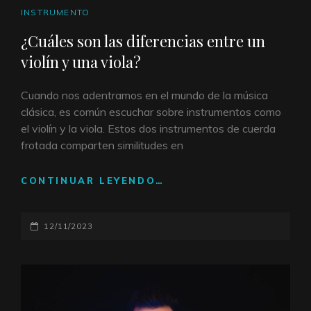
ENLACES
INSTRUMENTO
DE
¿Cuáles son las diferencias entre un
CATEGORÍAS
violín y una viola?
Cuando nos adentramos en el mundo de la música
clásica, es común escuchar sobre instrumentos como
el violín y la viola. Estos dos instrumentos de cuerda
frotada comparten similitudes en
CONTINUAR LEYENDO…
¿CUÁLES
SON
LAS
PUBLICADO
12/11/2023
DIFERENCIAS
ENTRE
EL
UN
VIOLÍN
Y
UNA