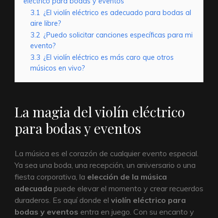
eléctrico para bodas y eventos
3.1
¿El violín eléctrico es adecuado para bodas al
aire libre?
3.2
¿Puedo solicitar canciones específicas para mi
evento?
3.3
¿El violín eléctrico es más caro que otros
músicos en vivo?
La magia del violín eléctrico
para bodas y eventos
La música es el corazón de cualquier evento especial.
Ya sea una boda, una recepción, un aniversario o una
fiesta corporativa, la
elección de la música
adecuada
puede elevar el momento y crear recuerdos
duraderos. Es aquí donde el
violín eléctrico para
bodas y eventos
entra en juego. Con su encanto y