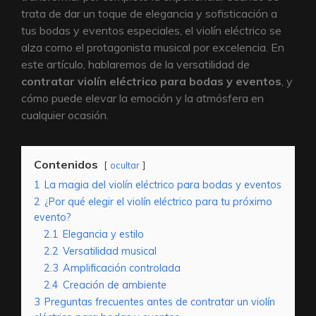
trata de dar un toque de elegancia y sofisticación a
tus bodas y eventos especiales, el violín eléctrico se
alza como el protagonista musical por excelencia. En
este artículo, hablaremos de la versatilidad de
contratar violín eléctrico para bodas y eventos
, y
cómo puede elevar la emoción y la atmósfera en
cualquier ocasión.
Contenidos
ocultar
1
La magia del violín eléctrico para bodas y eventos
2
¿Por qué elegir el violín eléctrico para tu próximo
evento?
2.1
Elegancia y estilo
2.2
Versatilidad musical
2.3
Amplificación controlada
2.4
Creación de ambiente
3
Preguntas frecuentes antes de contratar un violín