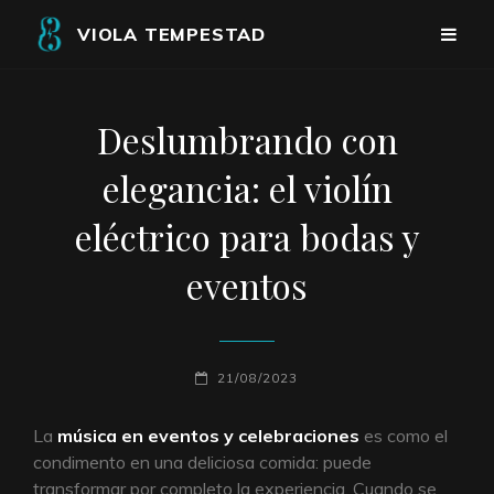
VIOLA TEMPESTAD
Deslumbrando con
elegancia: el violín
eléctrico para bodas y
eventos
PUBLICADO
21/08/2023
EL
La
música en eventos y celebraciones
es como el
condimento en una deliciosa comida: puede
transformar por completo la experiencia. Cuando se