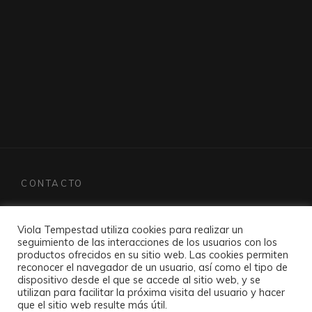
Navegación
de
entradas
CONTACTO
pedroherreramusic@violatempestad.com
Viola Tempestad utiliza cookies para realizar un
seguimiento de las interacciones de los usuarios con los
productos ofrecidos en su sitio web. Las cookies permiten
reconocer el navegador de un usuario, así como el tipo de
dispositivo desde el que se accede al sitio web, y se
utilizan para facilitar la próxima visita del usuario y hacer
que el sitio web resulte más útil.