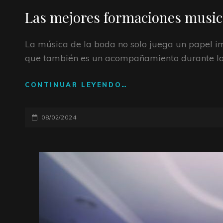
DE
Las mejores formaciones musica
CATEGORÍAS
La música de la boda no solo juega un papel imp
que también es un acompañamiento durante la 
CONTINUAR LEYENDO…
LAS
MEJORES
FORMACIONES
PUBLICADO
08/02/2024
MUSICALES
PARA
EL
BODA
QUE
TRIUNFARÁN