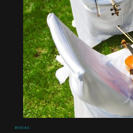
ENLACES
BODAS