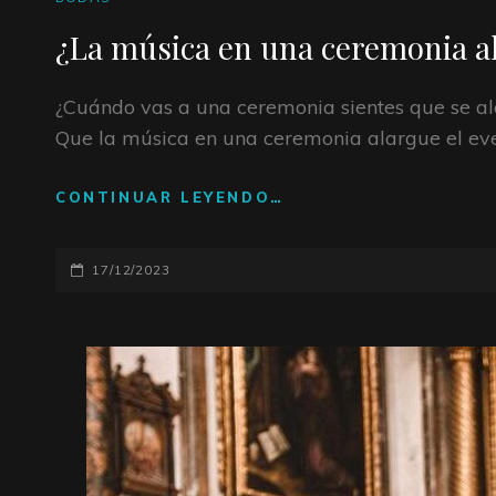
DE
¿La música en una ceremonia a
CATEGORÍAS
¿Cuándo vas a una ceremonia sientes que se ala
Que la música en una ceremonia alargue el ev
CONTINUAR LEYENDO…
¿LA
MÚSICA
EN
PUBLICADO
17/12/2023
UNA
CEREMONIA
EL
ALARGA
LA
CEREMONIA?